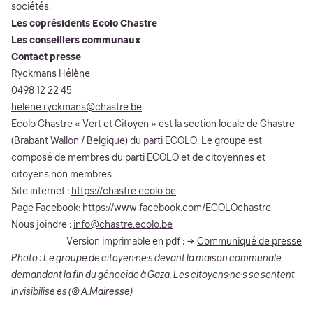
sociétés.
Les coprésidents Ecolo Chastre
Les conseillers communaux
Contact presse
Ryckmans Hélène
0498 12 22 45
helene.ryckmans@chastre.be
Ecolo Chastre « Vert et Citoyen » est la section locale de Chastre
(Brabant Wallon / Belgique) du parti ECOLO. Le groupe est
composé de membres du parti ECOLO et de citoyennes et
citoyens non membres.
Site internet :
https://chastre.ecolo.be
Page Facebook:
https://www.facebook.com/ECOLOchastre
Nous joindre :
info@chastre.ecolo.be
Version imprimable en pdf : →
Communiqué de presse
Photo : Le groupe de citoyen·ne·s devant la maison communale
demandant la fin du génocide à Gaza. Les citoyens·ne·s se sentent
invisibilise·es (© A.Mairesse)