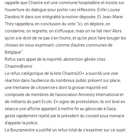
rappelle que Chastre est une commune hospitalière et insiste sur
l’ouverture du dialogue pour porter ces réflexions. Enfin Louise
Dandois lit dans son intégralité la motion déposée. Et Jean-Marie
Thiry rappellera, en conclusion du vote “ici, on déplore, on
condamne, on regrette, on s’offusque, mais on ne fait rien! Alors
qu’on a le droit de ne pas s’en foutre, et qu’on peut faire bouger les
choses en nous exprimant, comme d’autres communes de
Belgique”.
Refus sans appel de la majorité, abstention gênée chez
Chastre@venir
Le refus catégorique de la liste Chastre20+ a suscité une vive
réaction dans l’audience du nombreux public présent sur place,
une trentaine de citoyen·ne·s dont la grosse majorité est
composée de membres de l’association Amnesty International et
de militants du parti Ecolo. En signe de protestation, ils ont levé en
séance une affiche appelant à mettre fin au génocide à Gaza,
geste rapidement rejeté par le président du conseil sous menace
d’appeler la police.
Le Bourgmestre a justifié un refus total de s’exprimer sur ce sujet